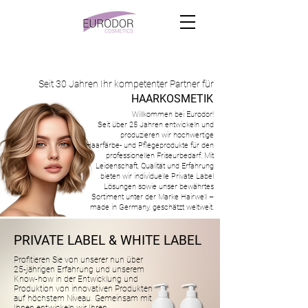
Seit 30 Jahren Ihr kompetenter Partner für
HAARKOSMETIK
Willkommen bei Eurodor!
Seit über 25 Jahren entwickeln und
produzieren wir hochwertige
Haarfärbe- und Pflegeprodukte für den
professionellen Friseurbedarf. Mit
Leidenschaft, Qualität und Erfahrung
bieten wir individuelle Private Label
Lösungen sowie unser bewährtes
Sortiment unter der Marke Hairwell –
made in Germany, geschätzt weltweit.
PRIVATE LABEL & WHITE LABEL
Profitieren Sie von unserer nun über
25-jährigen Erfahrung und unserem
Know-how in der Entwicklung und
Produktion von innovativen Produkten
auf höchstem Niveau. Gemeinsam mit